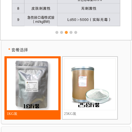
1
2
3
4
5
*
套餐选择
1KG装
25KG装